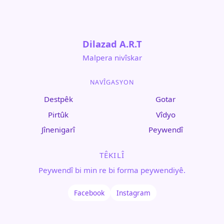
Dilazad A.R.T
Malpera nivîskar
NAVÎGASYON
Destpêk
Gotar
Pirtûk
Vîdyo
Jînenigarî
Peywendî
TÊKILÎ
Peywendî bi min re bi forma peywendiyê.
Facebook
Instagram