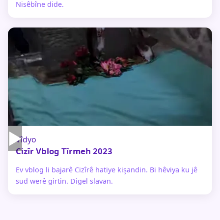
Nisêbîne dide.
▶
Vîdyo
Cizîr Vblog Tîrmeh 2023
Ev vblog li bajarê Cizîrê hatiye kişandin. Bi hêviya ku jê
sud werê girtin. Digel slavan.