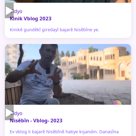
▶
Vîdyo
Kinik Vblog 2023
Kinikê gundêkî giredayî bajarê Nisêbîne ye.
▶
Vîdyo
Nisêbîn - Vblog- 2023
Ev vblog li bajarê Nisêbînê hatiye kişandin. Danasîna