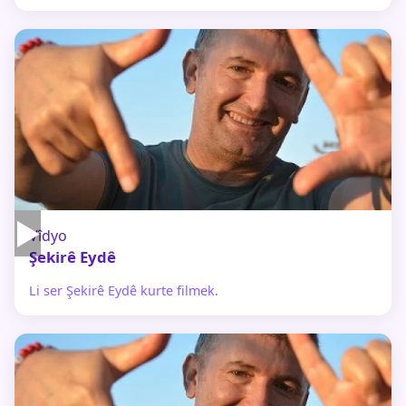
▶
Vîdyo
Şekirê Eydê
Li ser Şekirê Eydê kurte filmek.