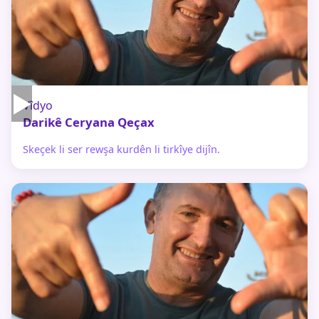
▶
Vîdyo
Darikê Ceryana Qeçax
Skeçek li ser rewşa kurdên li tirkîye dijîn.