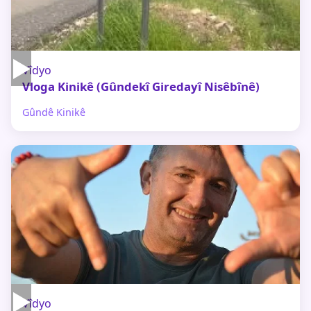
▶
Vîdyo
Vloga Kinikê (Gûndekî Giredayî Nisêbînê)
Gûndê Kinikê
▶
Vîdyo