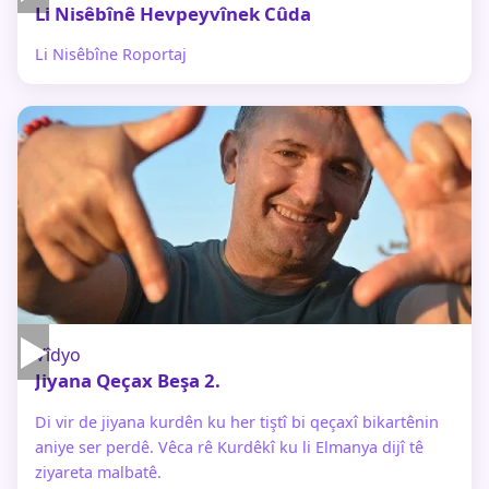
Li Nisêbînê Hevpeyvînek Cûda
Li Nisêbîne Roportaj
▶
Vîdyo
Jiyana Qeçax Beşa 2.
Di vir de jiyana kurdên ku her tiştî bi qeçaxî bikartênin
aniye ser perdê. Vêca rê Kurdêkî ku li Elmanya dijî tê
ziyareta malbatê.