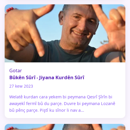
Gotar
Bûkên Sûrî - Jiyana Kurdên Sûrî
27 kew 2023
Welatê kurdan cara yekem bi peymana Qesrî Şîrîn bi
awayekî fermî bû du parçe. Duvre bi peymana Lozanê
bû pênç parçe. Piştî ku sînor li nav a...