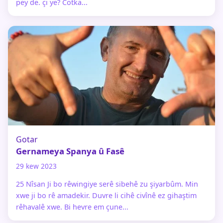
pey de. çi ye? Cotka...
Gotar
Gernameya Spanya û Fasê
29 kew 2023
25 Nîsan Ji bo rêwingiye serê sibehê zu şiyarbûm. Min
xwe ji bo rê amadekir. Duvre li cihê civînê ez gihaştim
rêhavalê xwe. Bi hevre em çune...