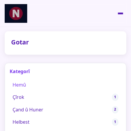
Gotar
Kategorî
Hemû
Çîrok
1
Çand û Huner
2
Helbest
1