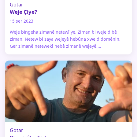
Gotar
Weje Çiye?
15 ser 2023
Weje bingeha zimanê netewî ye. Ziman bi weje dibê
ziman. Netew bi saya wejeyê hebûna xwe didomênin.
Ger zimanê netewekî nebê zimanê wejeyê,...
Gotar