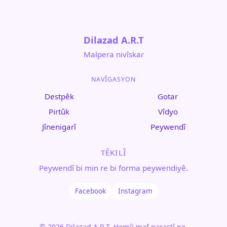
Dilazad A.R.T
Malpera nivîskar
NAVÎGASYON
Destpêk
Gotar
Pirtûk
Vîdyo
Jînenigarî
Peywendî
TÊKILÎ
Peywendî bi min re bi forma peywendiyê.
Facebook
Instagram
© 2026 Dilazad A.R.T. Hemû maf parastî ne.