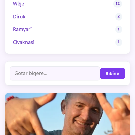
Wêje
12
Dîrok
2
Ramyarî
1
Civaknasî
1
Bibîne