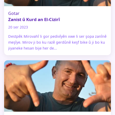
Gotar
Zanist û Kurd an El-Cizirî
20 ser 2023
Destpêk Mirovahî li gor pedivîyên xwe li ser şopa zanînê
meşîye. Mirov ji bo ku razê gerdûnê keşf bike û ji bo ku
jiyaneke hesan bije her de...