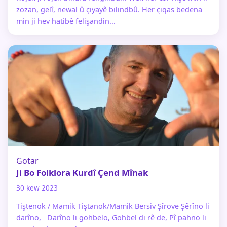
zozan, gelî, newal û çiyayê bilindbû. Her çiqas bedena
min ji hev hatibê felişandin...
Gotar
Ji Bo Folklora Kurdî Çend Mînak
30 kew 2023
Tiştenok / Mamik Tiştanok/Mamik Bersiv Şîrove Şêrîno li
darîno, Darîno li gohbelo, Gohbel di rê de, Pî pahno li