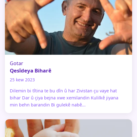
Gotar
Qesîdeya Biharê
25 kew 2023
Dilemin bi tîtina te bu dîn û har Zivistan çu vaye hat
bihar Dar û çiya bejna xwe xemilandin Kulilkê jiyana
min behn barandin Bi gulekê nabê...