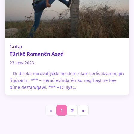
Gotar
Tûrikê Ramanên Azad
23 kew 2023
– Di diroka mirovatîyêde herdem zilam serlîstikvanin, jin
fîgûranin. *** – Hemû evîndarên ku negihaştine hev
bûne destan/qawl. *** – Di jiya...
«
1
2
»