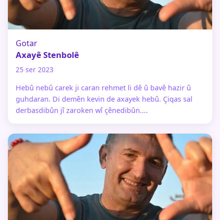
Gotar
Axayê Stenbolê
25 ser 2023
Hebû nebû carek ji caran rehmet li dê û bavê hazir û
guhdaran. Di demên kevin de axayek hebû. Çiqas sal
derbasdibûn jî zaroken wî çênedibûn....