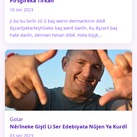
Pirsgirêka Tirkan
10 ser 2023
Ji bo ku birîn zû û baş werin dermankirin dibê
êşzanîyeke/teşhîseke baş werê danîn. Ku êşzanî baş
hate danîn, derman hesan dibê. Heta bijijk...
Gotar
Nêrîneke Giştî Li Ser Edebiyata Nûjen Ya Kurdî
03 ser 2023