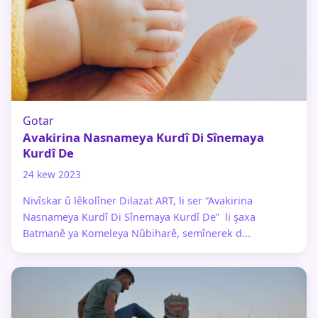
Gotar
Avakirina Nasnameya Kurdî Di Sînemaya
Kurdî De
24 kew 2023
Nivîskar û lêkolîner Dilazat ART, li ser “Avakirina
Nasnameya Kurdî Di Sînemaya Kurdî De” li şaxa
Batmanê ya Komeleya Nûbiharê, semînerek d...