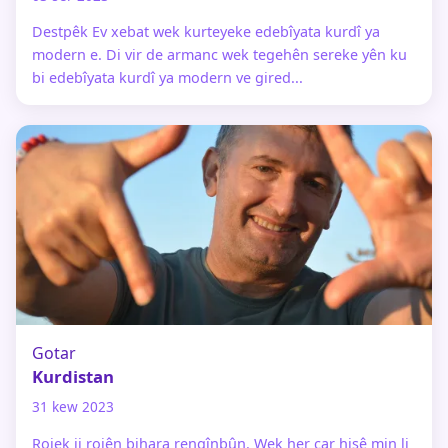
Destpêk Ev xebat wek kurteyeke edebîyata kurdî ya
modern e. Di vir de armanc wek tegehên sereke yên ku
bi edebîyata kurdî ya modern ve gired...
Gotar
Kurdistan
31 kew 2023
Rojek ji rojên bihara rengînbûn. Wek her car hişê min li